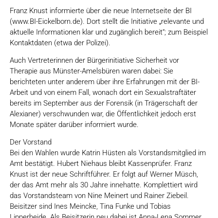
Franz Knust informierte über die neue Internetseite der BI
(www.BI-Eickelborn.de). Dort stellt die Initiative „relevante und
aktuelle Informationen klar und zugänglich bereit“; zum Beispiel
Kontaktdaten (etwa der Polizei).
Auch Vertreterinnen der Bürgerinitiative Sicherheit vor
Therapie aus Münster-Amelsbüren waren dabei: Sie
berichteten unter anderem über ihre Erfahrungen mit der BI-
Arbeit und von einem Fall, wonach dort ein Sexualstraftäter
bereits im September aus der Forensik (in Trägerschaft der
Alexianer) verschwunden war, die Öffentlichkeit jedoch erst
Monate später darüber informiert wurde.
Der Vorstand
Bei den Wahlen wurde Katrin Hüsten als Vorstandsmitglied im
Amt bestätigt. Hubert Niehaus bleibt Kassenprüfer. Franz
Knust ist der neue Schriftführer. Er folgt auf Werner Müsch,
der das Amt mehr als 30 Jahre innehatte. Komplettiert wird
das Vorstandsteam von Nine Meinert und Rainer Ziebeil.
Beisitzer sind Ines Meincke, Tina Funke und Tobias
Lipperheide. Als Beisitzerin neu dabei ist Anna-Lena Sommer.